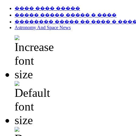
���� ���� �����
����� ����� ����� � ����
�������� ����� �� ���� � ���
Astronomy And Space News