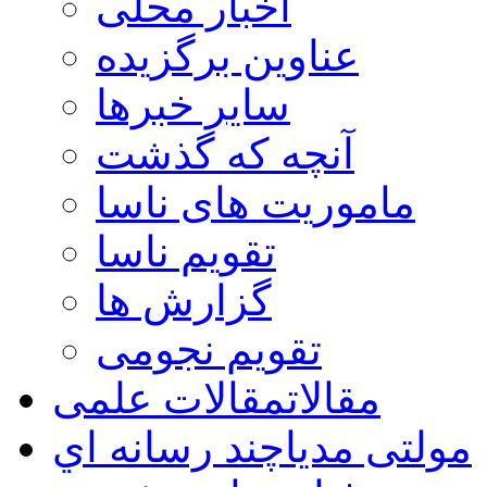
اخبار محلی
عناوین برگزیده
سایر خبرها
آنچه که گذشت
ماموریت های ناسا
تقویم ناسا
گزارش ها
تقویم نجومی
مقالات
مقالات علمی
مولتی مدیا
چند رسانه اي