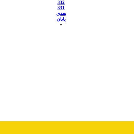
332
331
بعدی
پایان
»