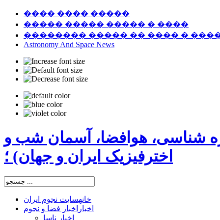
���� ���� �����
����� ����� ����� � ����
�������� ����� �� ���� � ���
Astronomy And Space News
ره شناسی، هوافضا، آسمان شب و
اخترفیزیک ایران و جهان) ؛
خانه
سایت نجوم ایران
اخبار
اخبار فضا و نجوم
اخبار ناسا