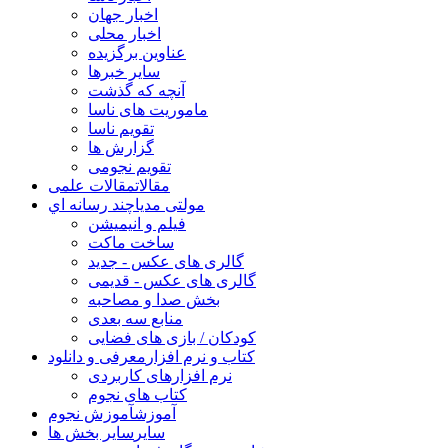
اخبار جهان
اخبار محلی
عناوین برگزیده
سایر خبرها
آنچه که گذشت
ماموریت های ناسا
تقویم ناسا
گزارش ها
تقویم نجومی
مقالات
مقالات علمی
مولتی مدیا
چند رسانه اي
فیلم و انیمیشن
ساخت ماکت
گالری های عکس - جدید
گالری های عکس - قدیمی
بخش صدا و مصاحبه
منابع سه بعدی
کودکان / بازی های فضایی
کتاب و نرم افزار
معرفی و دانلود
نرم افزارهای کاربردی
کتاب های نجوم
آموزش
آموزش نجوم
سایر
سایر بخش ها