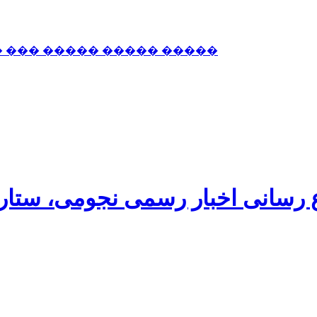
� ��� ����� ����� �����
اع رسانی اخبار رسمی نجومی، ستا