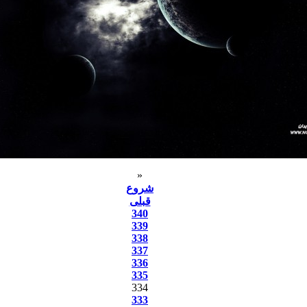
«
شروع
قبلی
340
339
338
337
336
335
334
333