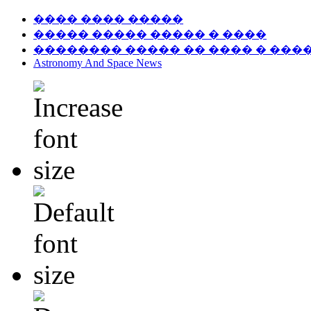
���� ���� �����
����� ����� ����� � ����
�������� ����� �� ���� � ���
Astronomy And Space News