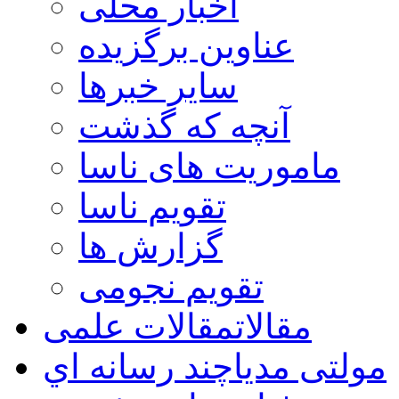
اخبار محلی
عناوین برگزیده
سایر خبرها
آنچه که گذشت
ماموریت های ناسا
تقویم ناسا
گزارش ها
تقویم نجومی
مقالات
مقالات علمی
مولتی مدیا
چند رسانه اي