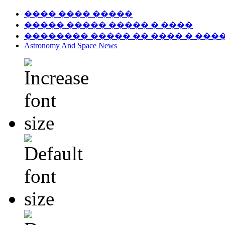
���� ���� �����
����� ����� ����� � ����
�������� ����� �� ���� � ���
Astronomy And Space News