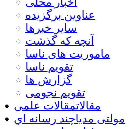
اخبار محلی
عناوین برگزیده
سایر خبرها
آنچه که گذشت
ماموریت های ناسا
تقویم ناسا
گزارش ها
تقویم نجومی
مقالات
مقالات علمی
مولتی مدیا
چند رسانه اي