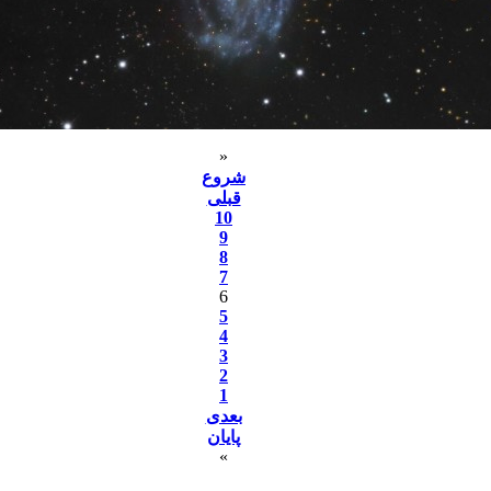
«
شروع
قبلی
10
9
8
7
6
5
4
3
2
1
بعدی
پایان
»