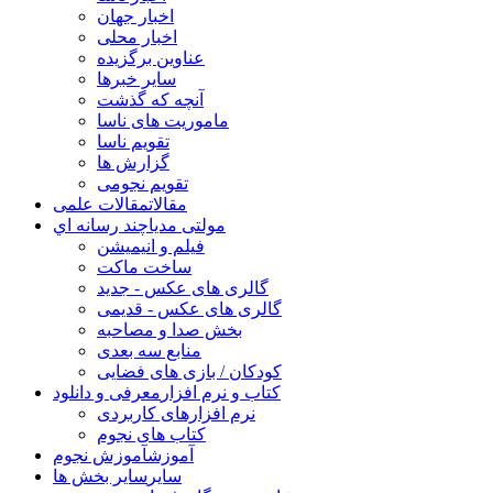
اخبار جهان
اخبار محلی
عناوین برگزیده
سایر خبرها
آنچه که گذشت
ماموریت های ناسا
تقویم ناسا
گزارش ها
تقویم نجومی
مقالات
مقالات علمی
مولتی مدیا
چند رسانه اي
فیلم و انیمیشن
ساخت ماکت
گالری های عکس - جدید
گالری های عکس - قدیمی
بخش صدا و مصاحبه
منابع سه بعدی
کودکان / بازی های فضایی
کتاب و نرم افزار
معرفی و دانلود
نرم افزارهای کاربردی
کتاب های نجوم
آموزش
آموزش نجوم
سایر
سایر بخش ها