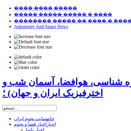
���� ���� �����
����� ����� ����� � ����
�������� ����� �� ���� � ���
Astronomy And Space News
ره شناسی، هوافضا، آسمان شب و
اخترفیزیک ایران و جهان) ؛
خانه
سایت نجوم ایران
اخبار
اخبار فضا و نجوم
اخبار ناسا