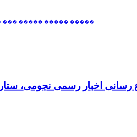
� ��� ����� ����� �����
اع رسانی اخبار رسمی نجومی، ستا