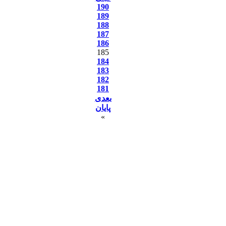
190
189
188
187
186
185
184
183
182
181
بعدی
پایان
»