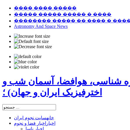
���� ���� �����
����� ����� ����� � ����
�������� ����� �� ���� � ���
Astronomy And Space News
ره شناسی، هوافضا، آسمان شب و
اخترفیزیک ایران و جهان) ؛
خانه
سایت نجوم ایران
اخبار
اخبار فضا و نجوم
اخبار ناسا