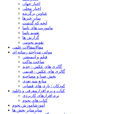
اخبار جهان
اخبار محلی
عناوین برگزیده
سایر خبرها
آنچه که گذشت
ماموریت های ناسا
تقویم ناسا
گزارش ها
تقویم نجومی
مقالات
مقالات علمی
مولتی مدیا
چند رسانه اي
فیلم و انیمیشن
ساخت ماکت
گالری های عکس - جدید
گالری های عکس - قدیمی
بخش صدا و مصاحبه
منابع سه بعدی
کودکان / بازی های فضایی
کتاب و نرم افزار
معرفی و دانلود
نرم افزارهای کاربردی
کتاب های نجوم
آموزش
آموزش نجوم
سایر
سایر بخش ها