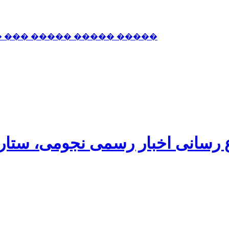
� ��� ����� ����� �����
اع رسانی اخبار رسمی نجومی، ستا