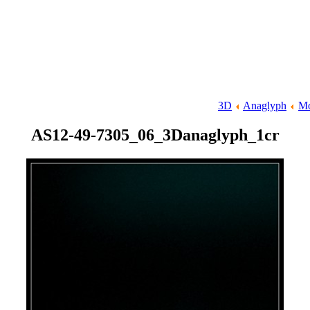
3D
Anaglyph
Mo
AS12-49-7305_06_3Danaglyph_1cr