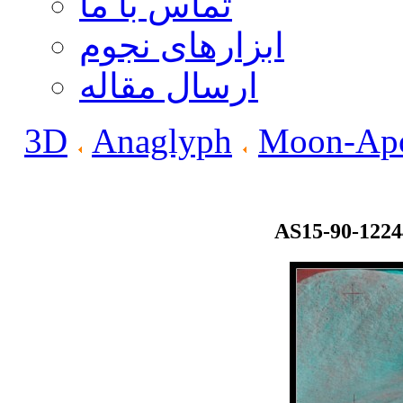
تماس با ما
ابزارهای نجوم
ارسال مقاله
3D
Anaglyph
Moon-Apo
AS15-90-122