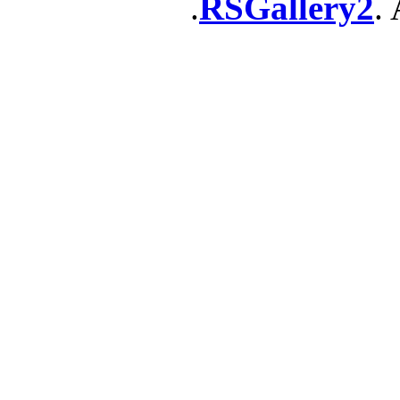
RSGallery2
. 