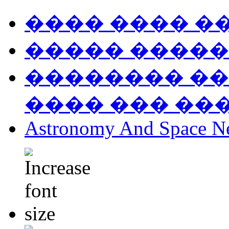
���� ���� �
����� �����
�������� ��
���� ��� ��
Astronomy And Space N