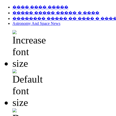
���� ���� �����
����� ����� ����� � ����
�������� ����� �� ���� � ���
Astronomy And Space News