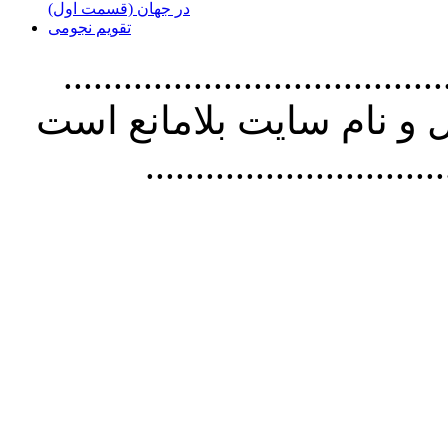
در جهان (قسمت اول)
تقویم نجومی
................................. استفاده از
و نام سايت بلامانع است
..............................