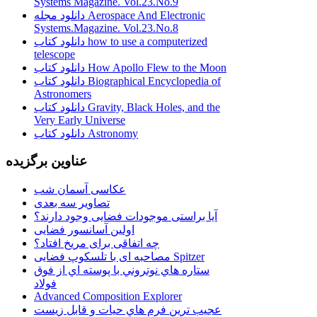
Systems Magazine. Vol.23.No.9
دانلود مجله Aerospace And Electronic
Systems.Magazine. Vol.23.No.8
دانلود کتاب how to use a computerized
telescope
دانلود کتاب How Apollo Flew to the Moon
دانلود کتاب Biographical Encyclopedia of
Astronomers
دانلود کتاب Gravity, Black Holes, and the
Very Early Universe
دانلود کتاب Astronomy
عناوین برگزیده
عکاسی آسمان شب
تصاویر سه بعدی
آیا براستی موجودات فضایی وجود دارند؟
اولین آسانسور فضایی
چه اتفاقی برای مریخ افتاد؟
مصاحبه ای با تلسکوپ فضایی Spitzer
ستاره هاي نوتروني با پوسته اي از فوق
فولاد
Advanced Composition Explorer
عجیب ترین فرم هاي حيات و قابل زيست