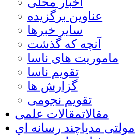
اخبار محلی
عناوین برگزیده
سایر خبرها
آنچه که گذشت
ماموریت های ناسا
تقویم ناسا
گزارش ها
تقویم نجومی
مقالات
مقالات علمی
مولتی مدیا
چند رسانه اي