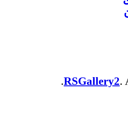
ن
RSGallery2
. 