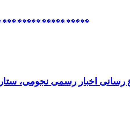
� ��� ����� ����� �����
اع رسانی اخبار رسمی نجومی، ستا