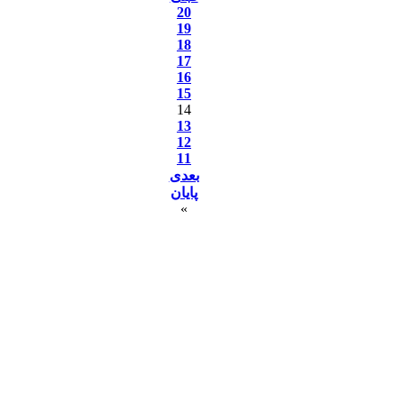
20
19
18
17
16
15
14
13
12
11
بعدی
پایان
»