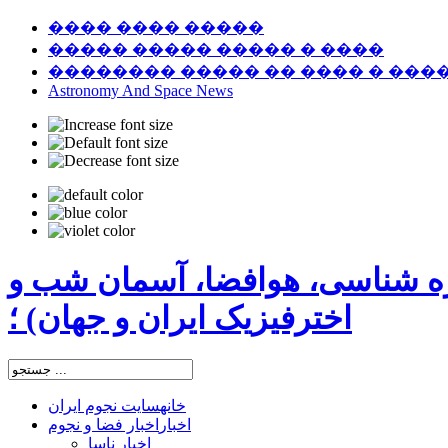
���� ���� �����
����� ����� ����� � ����
�������� ����� �� ���� � ���
Astronomy And Space News
ره شناسی، هوافضا، آسمان شب و
اخترفیزیک ایران و جهان) ؛
خانه
سایت نجوم ایران
اخبار
اخبار فضا و نجوم
اخبار ناسا