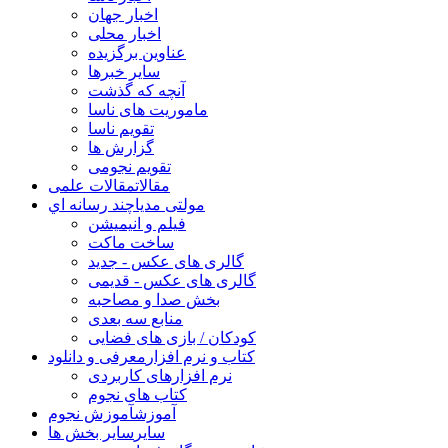
اخبار جهان
اخبار محلی
عناوین برگزیده
سایر خبرها
آنچه که گذشت
ماموریت های ناسا
تقویم ناسا
گزارش ها
تقویم نجومی
مقالات
مقالات علمی
مولتی مدیا
چند رسانه اي
فیلم و انیمیشن
ساخت ماکت
گالری های عکس - جدید
گالری های عکس - قدیمی
بخش صدا و مصاحبه
منابع سه بعدی
کودکان / بازی های فضایی
کتاب و نرم افزار
معرفی و دانلود
نرم افزارهای کاربردی
کتاب های نجوم
آموزش
آموزش نجوم
سایر
سایر بخش ها