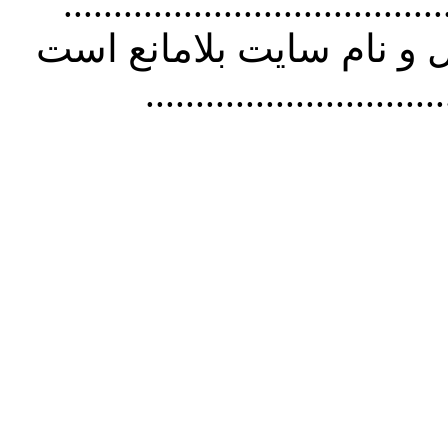
................................. استفاده از
و نام سايت بلامانع است
..............................