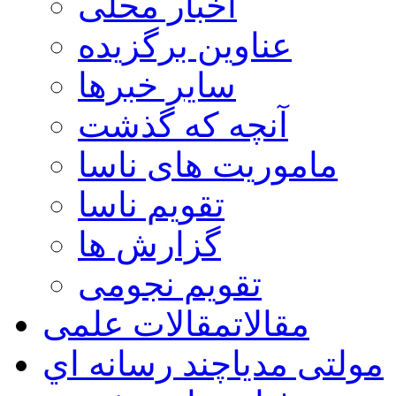
اخبار محلی
عناوین برگزیده
سایر خبرها
آنچه که گذشت
ماموریت های ناسا
تقویم ناسا
گزارش ها
تقویم نجومی
مقالات
مقالات علمی
مولتی مدیا
چند رسانه اي