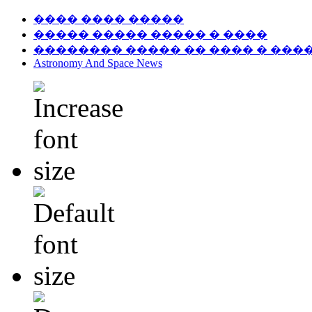
���� ���� �����
����� ����� ����� � ����
�������� ����� �� ���� � ���
Astronomy And Space News