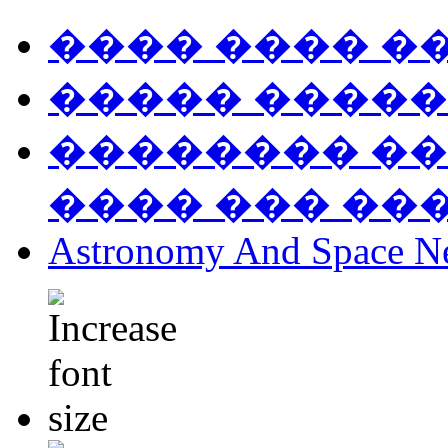
���� ���� �
����� �����
�������� ��
���� ��� ��
Astronomy And Space N