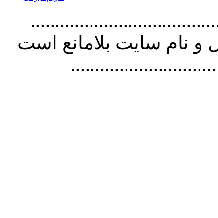
................................. استفاده از
و نام سايت بلامانع است
..............................