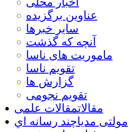
اخبار محلی
عناوین برگزیده
سایر خبرها
آنچه که گذشت
ماموریت های ناسا
تقویم ناسا
گزارش ها
تقویم نجومی
مقالات
مقالات علمی
مولتی مدیا
چند رسانه اي