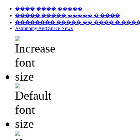
���� ���� �����
����� ����� ����� � ����
�������� ����� �� ���� � ���
Astronomy And Space News