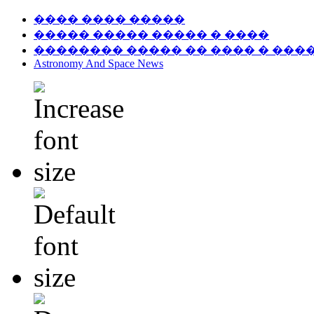
���� ���� �����
����� ����� ����� � ����
�������� ����� �� ���� � ���
Astronomy And Space News