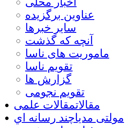
اخبار محلی
عناوین برگزیده
سایر خبرها
آنچه که گذشت
ماموریت های ناسا
تقویم ناسا
گزارش ها
تقویم نجومی
مقالات
مقالات علمی
مولتی مدیا
چند رسانه اي