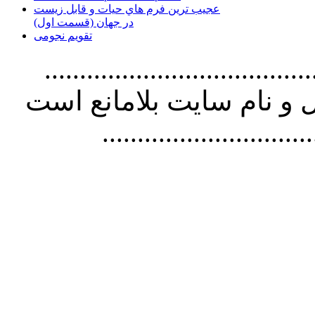
عجیب ترین فرم هاي حيات و قابل زيست
در جهان (قسمت اول)
تقویم نجومی
................................. استفاده از
و نام سايت بلامانع است
..............................