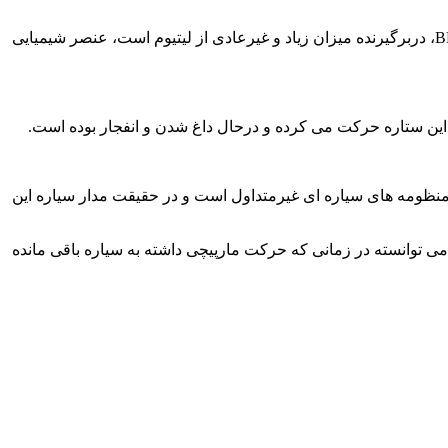
مونیکو آداموف از اعضای این گروه بین المللی اظهار داشت: تحلیلهای جزئی طیف سنجی نشان می دهد که این ستاره غول سرخ ، BD+48 740، دربرگیرنده میزان زیاد و غیرعادی از لیتیوم است، عنصر شیمیایی
 منظومه های سیاره ای غیرمتداول است و در حقیقت مدار سیاره این
می توانسته در زمانی که حرکت مارپیچی داشته به سیاره باقی مانده