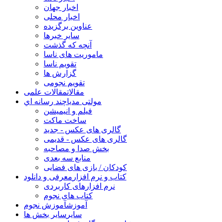
اخبار جهان
اخبار محلی
عناوین برگزیده
سایر خبرها
آنچه که گذشت
ماموریت های ناسا
تقویم ناسا
گزارش ها
تقویم نجومی
مقالات
مقالات علمی
مولتی مدیا
چند رسانه اي
فیلم و انیمیشن
ساخت ماکت
گالری های عکس - جدید
گالری های عکس - قدیمی
بخش صدا و مصاحبه
منابع سه بعدی
کودکان / بازی های فضایی
کتاب و نرم افزار
معرفی و دانلود
نرم افزارهای کاربردی
کتاب های نجوم
آموزش
آموزش نجوم
سایر
سایر بخش ها