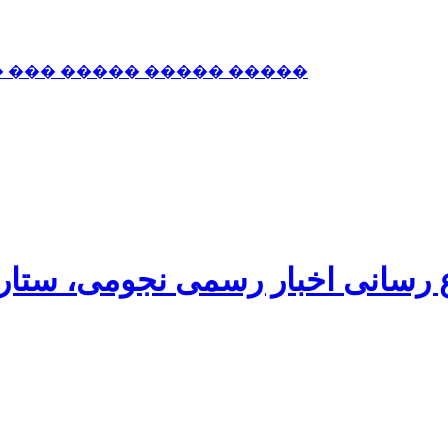
� ��� ����� ����� �����
اع رسانی اخبار رسمی نجومی، ستا