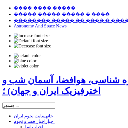
���� ���� �����
����� ����� ����� � ����
�������� ����� �� ���� � ���
Astronomy And Space News
ره شناسی، هوافضا، آسمان شب و
اخترفیزیک ایران و جهان) ؛
خانه
سایت نجوم ایران
اخبار
اخبار فضا و نجوم
اخبار ناسا