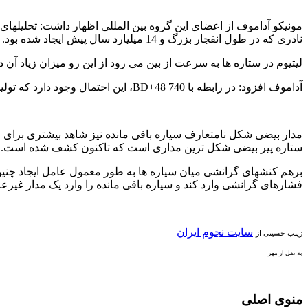
نادری که در طول انفجار بزرگ و 14 میلیارد سال پیش ایجاد شده بود.
لیتیوم در ستاره ها به سرعت از بین می رود از این رو میزان زیاد آن 
آداموف افزود: در رابطه با BD+48 740، این احتمال وجود دارد که تولید لیتیوم به واسطه اندازه یک سیاره ایجاد شده که به طور مارپیچی دور این ستاره حرکت می کرده و درحال داغ شدن و انفجار بوده است.
مدار بیضی شکل نامتعارف سیاره باقی مانده نیز شاهد بیشتری برای 
ستاره پیر بیضی شکل ترین مداری است که تاکنون کشف شده است.
برهم کنشهای گرانشی میان سیاره ها به طور معمول عامل ایجاد چنین 
فشارهای گرانشی وارد کند و سیاره باقی مانده را وارد یک مدار غیرع
سایت نجوم ایران
زینب حسینی از
به نقل از مهر
منوی اصلی