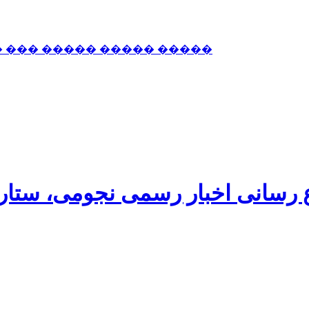
� ��� ����� ����� �����
اع رسانی اخبار رسمی نجومی، ستا