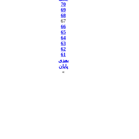
70
69
68
67
66
65
64
63
62
61
بعدی
پایان
»