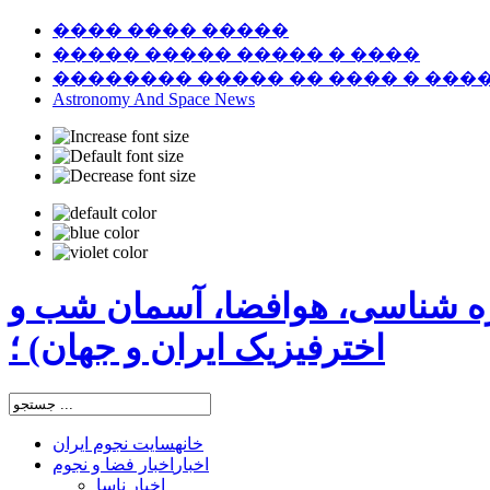
���� ���� �����
����� ����� ����� � ����
�������� ����� �� ���� � ���
Astronomy And Space News
ره شناسی، هوافضا، آسمان شب و
اخترفیزیک ایران و جهان) ؛
خانه
سایت نجوم ایران
اخبار
اخبار فضا و نجوم
اخبار ناسا