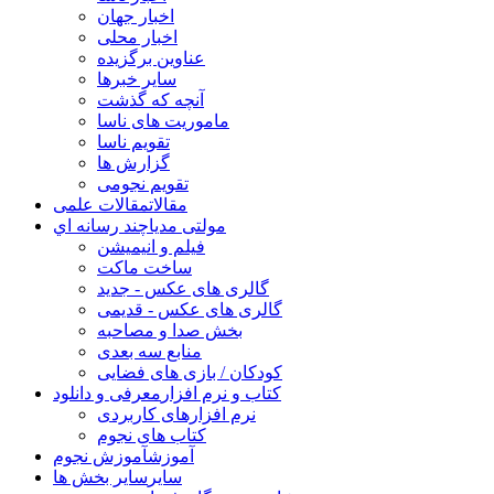
اخبار جهان
اخبار محلی
عناوین برگزیده
سایر خبرها
آنچه که گذشت
ماموریت های ناسا
تقویم ناسا
گزارش ها
تقویم نجومی
مقالات
مقالات علمی
مولتی مدیا
چند رسانه اي
فیلم و انیمیشن
ساخت ماکت
گالری های عکس - جدید
گالری های عکس - قدیمی
بخش صدا و مصاحبه
منابع سه بعدی
کودکان / بازی های فضایی
کتاب و نرم افزار
معرفی و دانلود
نرم افزارهای کاربردی
کتاب های نجوم
آموزش
آموزش نجوم
سایر
سایر بخش ها