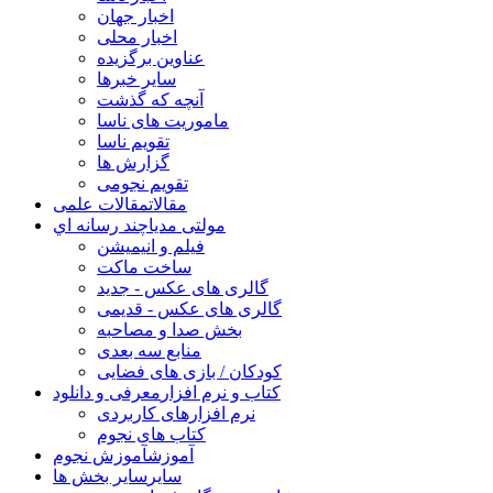
اخبار جهان
اخبار محلی
عناوین برگزیده
سایر خبرها
آنچه که گذشت
ماموریت های ناسا
تقویم ناسا
گزارش ها
تقویم نجومی
مقالات
مقالات علمی
مولتی مدیا
چند رسانه اي
فیلم و انیمیشن
ساخت ماکت
گالری های عکس - جدید
گالری های عکس - قدیمی
بخش صدا و مصاحبه
منابع سه بعدی
کودکان / بازی های فضایی
کتاب و نرم افزار
معرفی و دانلود
نرم افزارهای کاربردی
کتاب های نجوم
آموزش
آموزش نجوم
سایر
سایر بخش ها