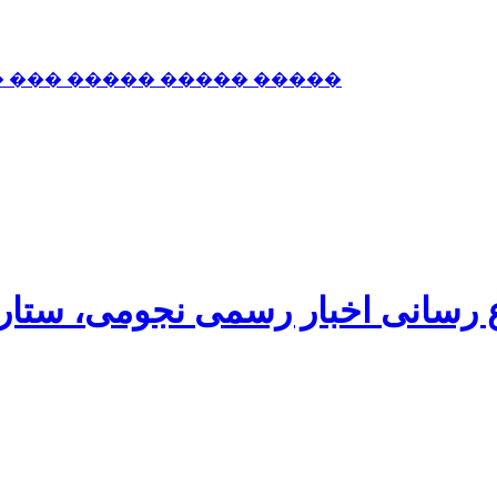
� ��� ����� ����� �����
اع رسانی اخبار رسمی نجومی، ستا