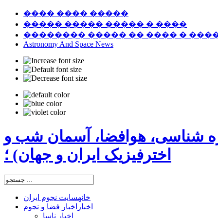
���� ���� �����
����� ����� ����� � ����
�������� ����� �� ���� � ���
Astronomy And Space News
ره شناسی، هوافضا، آسمان شب و
اخترفیزیک ایران و جهان) ؛
خانه
سایت نجوم ایران
اخبار
اخبار فضا و نجوم
اخبار ناسا