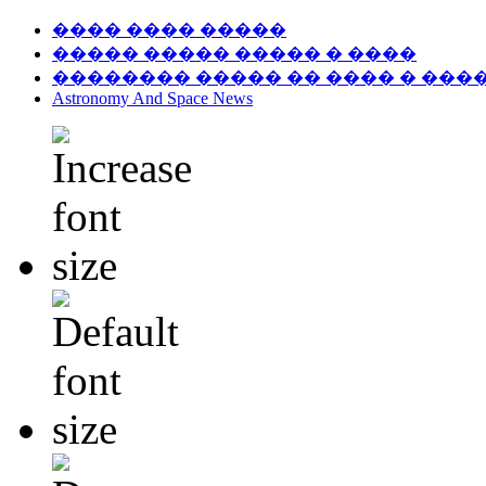
���� ���� �����
����� ����� ����� � ����
�������� ����� �� ���� � ���
Astronomy And Space News