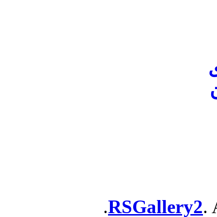
ن
RSGallery2
. 