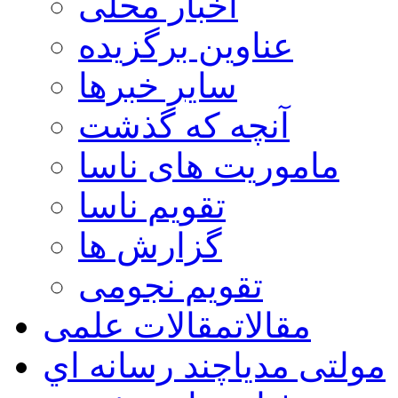
اخبار محلی
عناوین برگزیده
سایر خبرها
آنچه که گذشت
ماموریت های ناسا
تقویم ناسا
گزارش ها
تقویم نجومی
مقالات
مقالات علمی
مولتی مدیا
چند رسانه اي