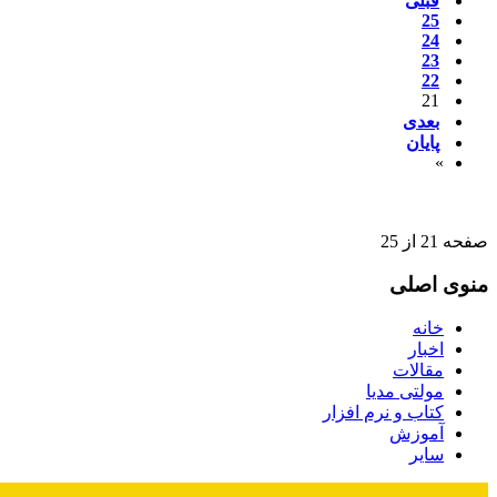
قبلی
25
24
23
22
21
بعدی
پایان
»
صفحه 21 از 25
منوی اصلی
خانه
اخبار
مقالات
مولتی مدیا
کتاب و نرم افزار
آموزش
سایر