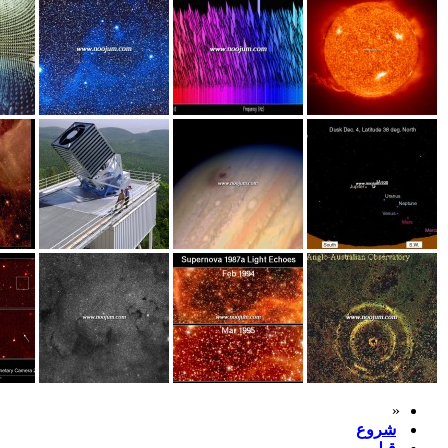
«
شروع