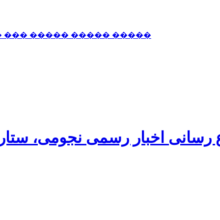
� ��� ����� ����� �����
اع رسانی اخبار رسمی نجومی، ستا