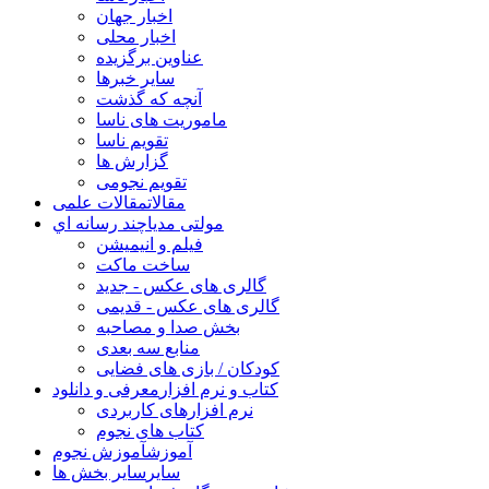
اخبار جهان
اخبار محلی
عناوین برگزیده
سایر خبرها
آنچه که گذشت
ماموریت های ناسا
تقویم ناسا
گزارش ها
تقویم نجومی
مقالات
مقالات علمی
مولتی مدیا
چند رسانه اي
فیلم و انیمیشن
ساخت ماکت
گالری های عکس - جدید
گالری های عکس - قدیمی
بخش صدا و مصاحبه
منابع سه بعدی
کودکان / بازی های فضایی
کتاب و نرم افزار
معرفی و دانلود
نرم افزارهای کاربردی
کتاب های نجوم
آموزش
آموزش نجوم
سایر
سایر بخش ها