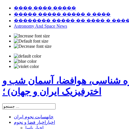
���� ���� �����
����� ����� ����� � ����
�������� ����� �� ���� � ���
Astronomy And Space News
ره شناسی، هوافضا، آسمان شب و
اخترفیزیک ایران و جهان) ؛
خانه
سایت نجوم ایران
اخبار
اخبار فضا و نجوم
اخبار ناسا