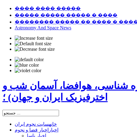
���� ���� �����
����� ����� ����� � ����
�������� ����� �� ���� � ���
Astronomy And Space News
ره شناسی، هوافضا، آسمان شب و
اخترفیزیک ایران و جهان) ؛
خانه
سایت نجوم ایران
اخبار
اخبار فضا و نجوم
اخبار ناسا