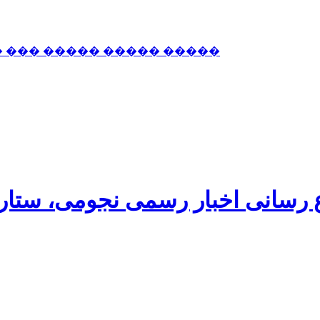
� ��� ����� ����� �����
اع رسانی اخبار رسمی نجومی، ستا