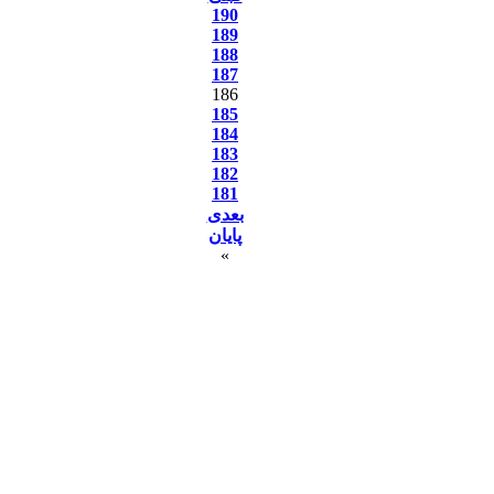
190
189
188
187
186
185
184
183
182
181
بعدی
پایان
»