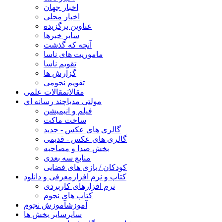
اخبار جهان
اخبار محلی
عناوین برگزیده
سایر خبرها
آنچه که گذشت
ماموریت های ناسا
تقویم ناسا
گزارش ها
تقویم نجومی
مقالات
مقالات علمی
مولتی مدیا
چند رسانه اي
فیلم و انیمیشن
ساخت ماکت
گالری های عکس - جدید
گالری های عکس - قدیمی
بخش صدا و مصاحبه
منابع سه بعدی
کودکان / بازی های فضایی
کتاب و نرم افزار
معرفی و دانلود
نرم افزارهای کاربردی
کتاب های نجوم
آموزش
آموزش نجوم
سایر
سایر بخش ها