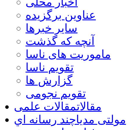
اخبار محلی
عناوین برگزیده
سایر خبرها
آنچه که گذشت
ماموریت های ناسا
تقویم ناسا
گزارش ها
تقویم نجومی
مقالات
مقالات علمی
مولتی مدیا
چند رسانه اي