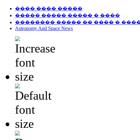
���� ���� �����
����� ����� ����� � ����
�������� ����� �� ���� � ���
Astronomy And Space News