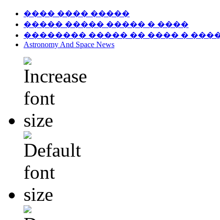
���� ���� �����
����� ����� ����� � ����
�������� ����� �� ���� � ���
Astronomy And Space News