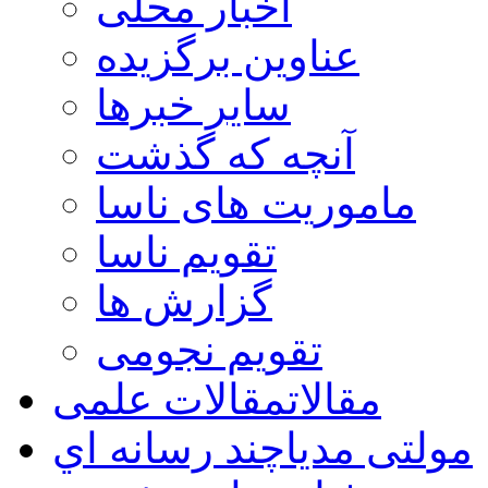
اخبار محلی
عناوین برگزیده
سایر خبرها
آنچه که گذشت
ماموریت های ناسا
تقویم ناسا
گزارش ها
تقویم نجومی
مقالات
مقالات علمی
مولتی مدیا
چند رسانه اي