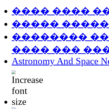
���� ���� �
����� �����
�������� ��
���� ��� ��
Astronomy And Space N