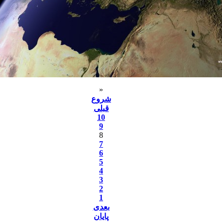
«
شروع
قبلی
10
9
8
7
6
5
4
3
2
1
بعدی
پایان