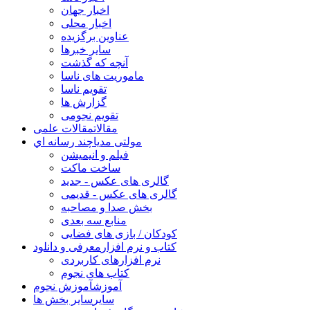
اخبار جهان
اخبار محلی
عناوین برگزیده
سایر خبرها
آنچه که گذشت
ماموریت های ناسا
تقویم ناسا
گزارش ها
تقویم نجومی
مقالات
مقالات علمی
مولتی مدیا
چند رسانه اي
فیلم و انیمیشن
ساخت ماکت
گالری های عکس - جدید
گالری های عکس - قدیمی
بخش صدا و مصاحبه
منابع سه بعدی
کودکان / بازی های فضایی
کتاب و نرم افزار
معرفی و دانلود
نرم افزارهای کاربردی
کتاب های نجوم
آموزش
آموزش نجوم
سایر
سایر بخش ها