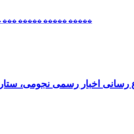
� ��� ����� ����� �����
اع رسانی اخبار رسمی نجومی، ستا