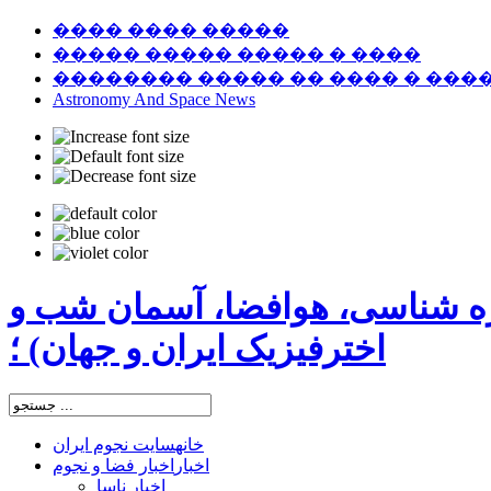
���� ���� �����
����� ����� ����� � ����
�������� ����� �� ���� � ���
Astronomy And Space News
ره شناسی، هوافضا، آسمان شب و
اخترفیزیک ایران و جهان) ؛
خانه
سایت نجوم ایران
اخبار
اخبار فضا و نجوم
اخبار ناسا