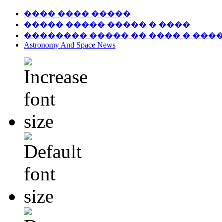
���� ���� �����
����� ����� ����� � ����
�������� ����� �� ���� � ���
Astronomy And Space News