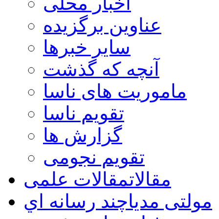
اخبار محلی
عناوین برگزیده
سایر خبرها
آنچه که گذشت
ماموریت های ناسا
تقویم ناسا
گزارش ها
تقویم نجومی
مقالات
مقالات علمی
مولتی مدیا
چند رسانه اي