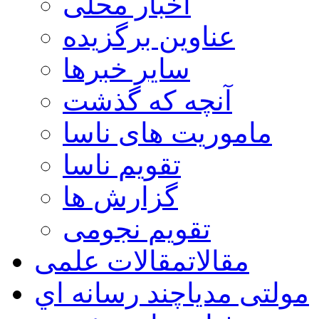
اخبار محلی
عناوین برگزیده
سایر خبرها
آنچه که گذشت
ماموریت های ناسا
تقویم ناسا
گزارش ها
تقویم نجومی
مقالات
مقالات علمی
مولتی مدیا
چند رسانه اي