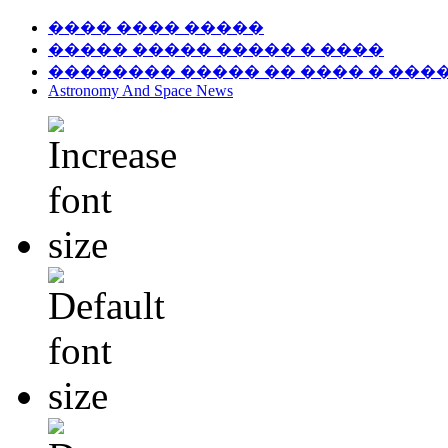
���� ���� �����
����� ����� ����� � ����
�������� ����� �� ���� � ���
Astronomy And Space News