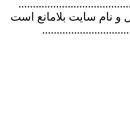
................................. استفاده از
و نام سايت بلامانع است
..............................