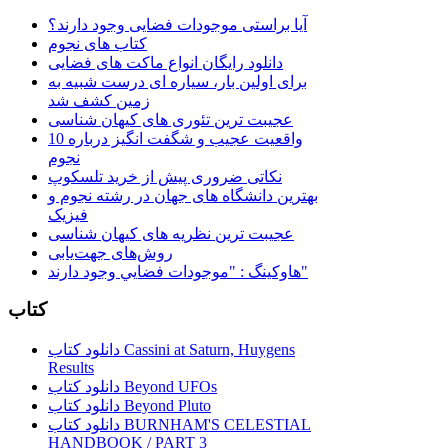
آیا براستی موجودات فضایی وجود دارند؟
کتاب های نجوم
دانلود رایگان انواع ماکت های فضایی
برای اولین بار، سیاره ای درست شبیه به
زمین کشف شد
عجیبت ترین تئوری های کیهان شناسی
10 واقعیت عجیب و شگفت انگیز درباره
نجوم
نکاتی ضروری پیش از خرید تلسکوپ
بهترین دانشگاه های جهان در رشته نجوم و
فیزیک
عجیبت ترین نظریه های کیهان شناسی
روش‌های جهت‌یابی
هاوكينگ : "موجودات فضايي وجود دارند"
کتاب
دانلود کتاب Cassini at Saturn, Huygens
Results
دانلود کتاب Beyond UFOs
دانلود کتاب Beyond Pluto
دانلود کتاب BURNHAM'S CELESTIAL
HANDBOOK / PART 3