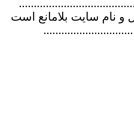
................................. استفاده از
و نام سايت بلامانع است
..............................