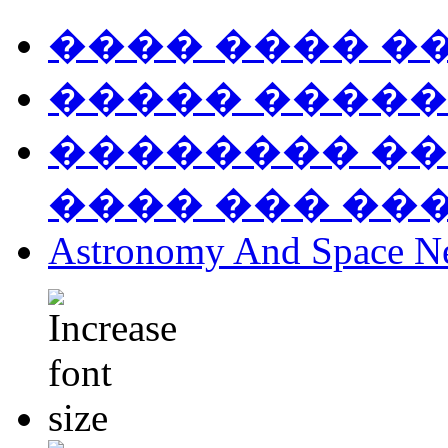
���� ���� �
����� �����
�������� ��
���� ��� ��
Astronomy And Space N