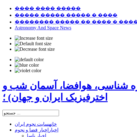
���� ���� �����
����� ����� ����� � ����
�������� ����� �� ���� � ���
Astronomy And Space News
ره شناسی، هوافضا، آسمان شب و
اخترفیزیک ایران و جهان) ؛
خانه
سایت نجوم ایران
اخبار
اخبار فضا و نجوم
اخبار ناسا