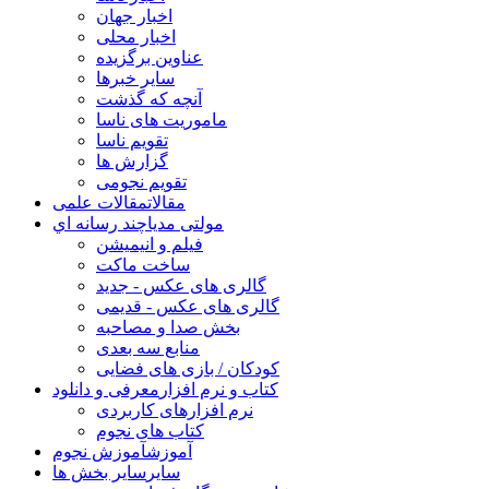
اخبار جهان
اخبار محلی
عناوین برگزیده
سایر خبرها
آنچه که گذشت
ماموریت های ناسا
تقویم ناسا
گزارش ها
تقویم نجومی
مقالات
مقالات علمی
مولتی مدیا
چند رسانه اي
فیلم و انیمیشن
ساخت ماکت
گالری های عکس - جدید
گالری های عکس - قدیمی
بخش صدا و مصاحبه
منابع سه بعدی
کودکان / بازی های فضایی
کتاب و نرم افزار
معرفی و دانلود
نرم افزارهای کاربردی
کتاب های نجوم
آموزش
آموزش نجوم
سایر
سایر بخش ها