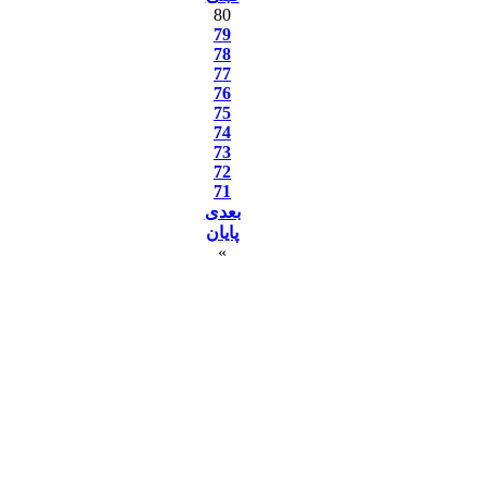
80
79
78
77
76
75
74
73
72
71
بعدی
پایان
»