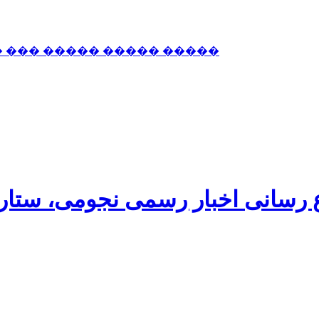
� ��� ����� ����� �����
اع رسانی اخبار رسمی نجومی، ستا