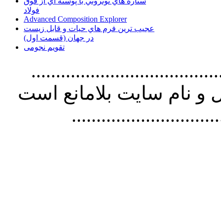
ستاره هاي نوتروني با پوسته اي از فوق
فولاد
Advanced Composition Explorer
عجیب ترین فرم هاي حيات و قابل زيست
در جهان (قسمت اول)
تقویم نجومی
................................. استفاده از
و نام سايت بلامانع است
..............................