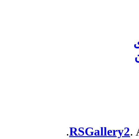
ن
RSGallery2
. 