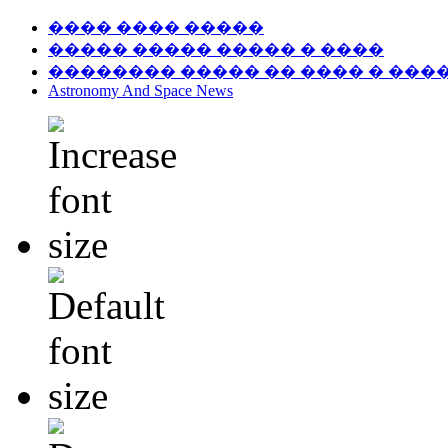
���� ���� �����
����� ����� ����� � ����
�������� ����� �� ���� � ���
Astronomy And Space News