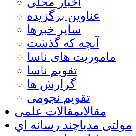
اخبار محلی
عناوین برگزیده
سایر خبرها
آنچه که گذشت
ماموریت های ناسا
تقویم ناسا
گزارش ها
تقویم نجومی
مقالات
مقالات علمی
مولتی مدیا
چند رسانه اي