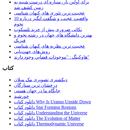
برای اولین بار، سیاره ای درست شبیه به
زمین کشف شد
عجیبت ترین تئوری های کیهان شناسی
10 واقعیت عجیب و شگفت انگیز درباره
نجوم
نکاتی ضروری پیش از خرید تلسکوپ
بهترین دانشگاه های جهان در رشته نجوم و
فیزیک
عجیبت ترین نظریه های کیهان شناسی
روش‌های جهت‌یابی
هاوكينگ : "موجودات فضايي وجود دارند"
کتاب
دیکشنری تصویری مک میلان
درخشان ترین ستارگان
جایگاه ما در جهان هستی
خورشید
دانلود کتاب Why Is Uranus Upside Down
دانلود کتاب Star Forming Regions
دانلود کتاب Understanding the Universe
دانلود کتاب The Evolution of Matter
دانلود کتاب Thermodynamic Universe