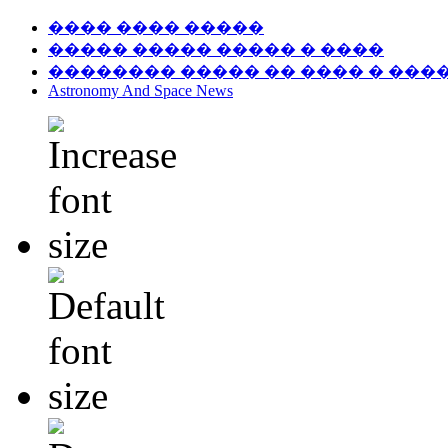
���� ���� �����
����� ����� ����� � ����
�������� ����� �� ���� � ���
Astronomy And Space News