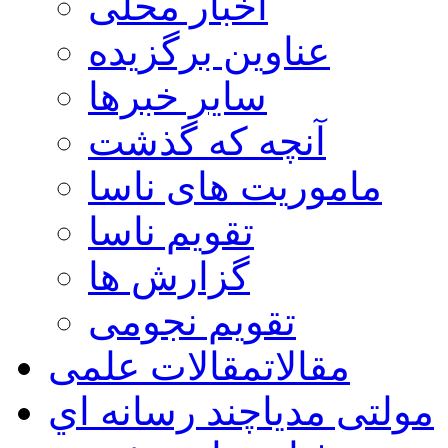
اخبار محلی
عناوین برگزیده
سایر خبرها
آنچه که گذشت
ماموریت های ناسا
تقویم ناسا
گزارش ها
تقویم نجومی
مقالات
مقالات علمی
مولتی مدیا
چند رسانه اي