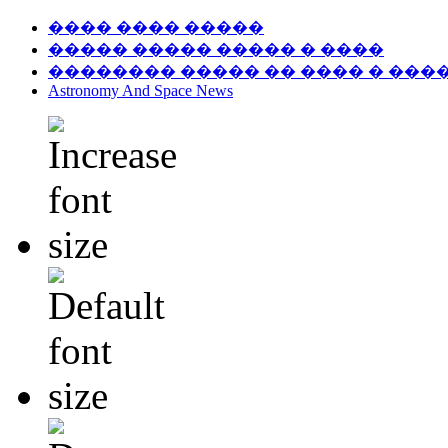
���� ���� �����
����� ����� ����� � ����
�������� ����� �� ���� � ���
Astronomy And Space News