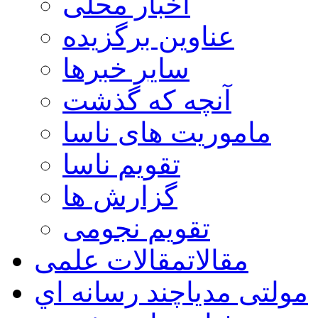
اخبار محلی
عناوین برگزیده
سایر خبرها
آنچه که گذشت
ماموریت های ناسا
تقویم ناسا
گزارش ها
تقویم نجومی
مقالات
مقالات علمی
مولتی مدیا
چند رسانه اي