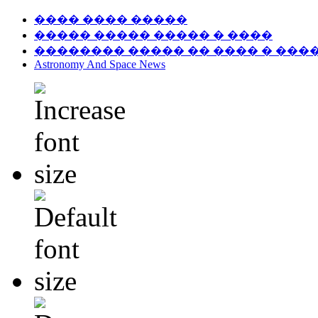
���� ���� �����
����� ����� ����� � ����
�������� ����� �� ���� � ���
Astronomy And Space News