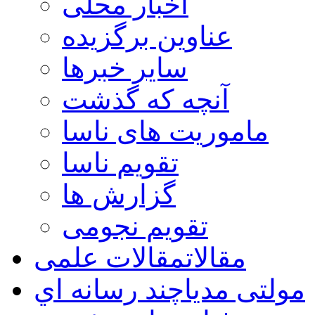
اخبار محلی
عناوین برگزیده
سایر خبرها
آنچه که گذشت
ماموریت های ناسا
تقویم ناسا
گزارش ها
تقویم نجومی
مقالات
مقالات علمی
مولتی مدیا
چند رسانه اي