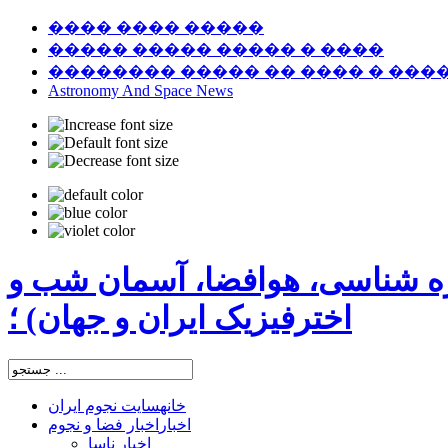
���� ���� �����
����� ����� ����� � ����
�������� ����� �� ���� � ���
Astronomy And Space News
ره شناسی، هوافضا، آسمان شب و
اخترفیزیک ایران و جهان) ؛
خانه
سایت نجوم ایران
اخبار
اخبار فضا و نجوم
اخبار ناسا