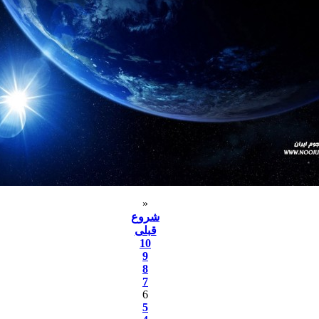
«
شروع
قبلی
10
9
8
7
6
5