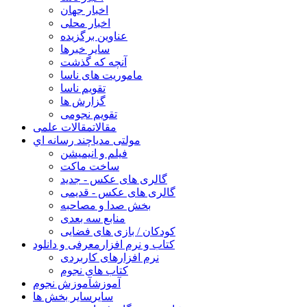
اخبار جهان
اخبار محلی
عناوین برگزیده
سایر خبرها
آنچه که گذشت
ماموریت های ناسا
تقویم ناسا
گزارش ها
تقویم نجومی
مقالات
مقالات علمی
مولتی مدیا
چند رسانه اي
فیلم و انیمیشن
ساخت ماکت
گالری های عکس - جدید
گالری های عکس - قدیمی
بخش صدا و مصاحبه
منابع سه بعدی
کودکان / بازی های فضایی
کتاب و نرم افزار
معرفی و دانلود
نرم افزارهای کاربردی
کتاب های نجوم
آموزش
آموزش نجوم
سایر
سایر بخش ها