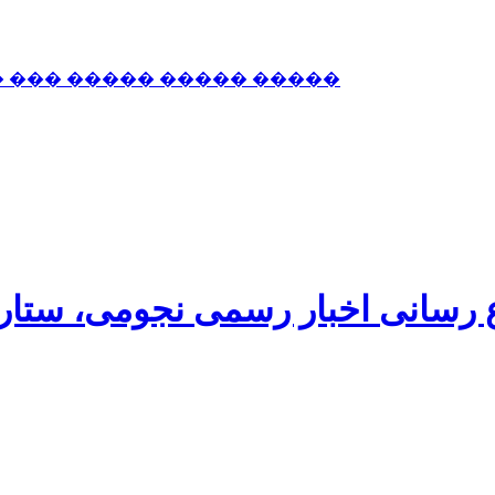
� ��� ����� ����� �����
اع رسانی اخبار رسمی نجومی، ستا