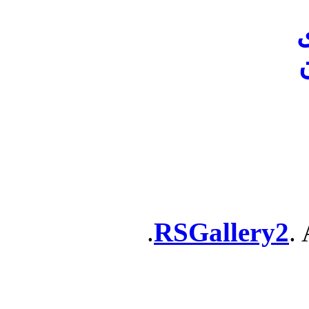
ن
RSGallery2
. 