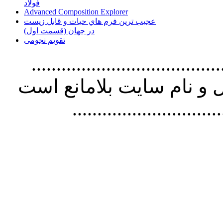
فولاد
Advanced Composition Explorer
عجیب ترین فرم هاي حيات و قابل زيست
در جهان (قسمت اول)
تقویم نجومی
................................. استفاده از
و نام سايت بلامانع است
..............................