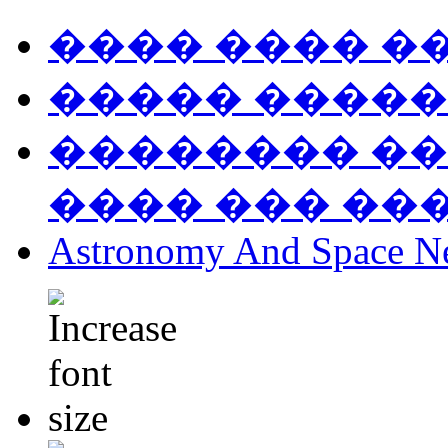
���� ���� �
����� �����
�������� ��
���� ��� ��
Astronomy And Space N