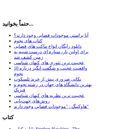
حتماً بخوانید...
آیا براستی موجودات فضایی وجود دارند؟
کتاب های نجوم
دانلود رایگان انواع ماکت های فضایی
برای اولین بار، سیاره ای درست شبیه به
زمین کشف شد
عجیبت ترین تئوری های کیهان شناسی
10 واقعیت عجیب و شگفت انگیز درباره
نجوم
نکاتی ضروری پیش از خرید تلسکوپ
بهترین دانشگاه های جهان در رشته نجوم و
فیزیک
عجیبت ترین نظریه های کیهان شناسی
روش‌های جهت‌یابی
هاوكينگ : "موجودات فضايي وجود دارند"
کتاب
دانلود کتاب Stephen Hawking - The