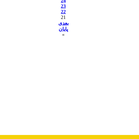
24
23
22
21
بعدی
پایان
»