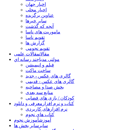
اخبار جهان
اخبار محلی
عناوین برگزیده
سایر خبرها
آنچه که گذشت
ماموریت های ناسا
تقویم ناسا
گزارش ها
تقویم نجومی
مقالات
مقالات علمی
مولتی مدیا
چند رسانه اي
فیلم و انیمیشن
ساخت ماکت
گالری های عکس - جدید
گالری های عکس - قدیمی
بخش صدا و مصاحبه
منابع سه بعدی
کودکان / بازی های فضایی
کتاب و نرم افزار
معرفی و دانلود
نرم افزارهای کاربردی
کتاب های نجوم
آموزش
آموزش نجوم
سایر
سایر بخش ها