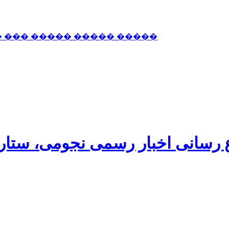
� ��� ����� ����� �����
اع رسانی اخبار رسمی نجومی، ستا