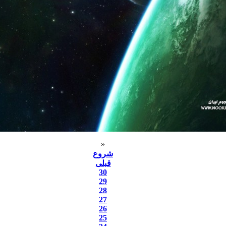
«
شروع
قبلی
30
29
28
27
26
25