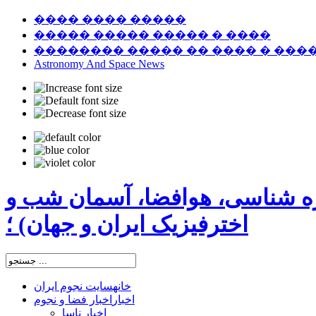
���� ���� �����
����� ����� ����� � ����
�������� ����� �� ���� � ���
Astronomy And Space News
ره شناسی، هوافضا، آسمان شب و
اخترفیزیک ایران و جهان) ؛
خانه
سایت نجوم ایران
اخبار
اخبار فضا و نجوم
اخبار ناسا