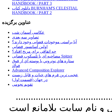
HANDBOOK / PART 3
دانلود کتاب BURNHAM'S CELESTIAL
HANDBOOK / PART 2
عناوین برگزیده
عکاسی آسمان شب
تصاویر سه بعدی
آیا براستی موجودات فضایی وجود دارند؟
اولین آسانسور فضایی
چه اتفاقی برای مریخ افتاد؟
مصاحبه ای با تلسکوپ فضایی Spitzer
ستاره هاي نوتروني با پوسته اي از فوق
فولاد
Advanced Composition Explorer
عجیب ترین فرم هاي حيات و قابل زيست
در جهان (قسمت اول)
تقویم نجومی
................................. استفاده از
و نام سايت بلامانع است