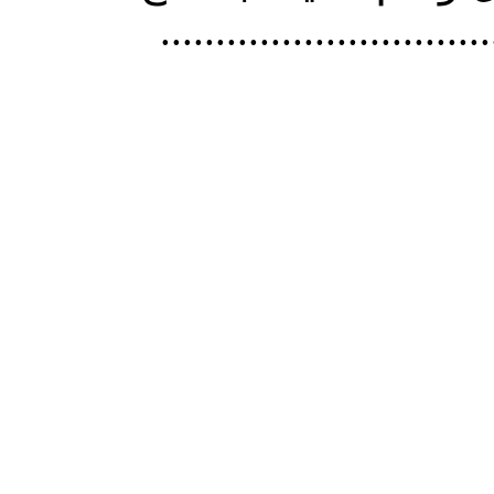
..............................