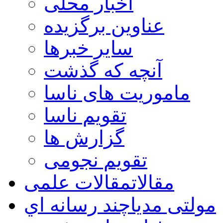
اخبار محلی
عناوین برگزیده
سایر خبرها
آنچه که گذشت
ماموریت های ناسا
تقویم ناسا
گزارش ها
تقویم نجومی
مقالات
مقالات علمی
مولتی مدیا
چند رسانه اي