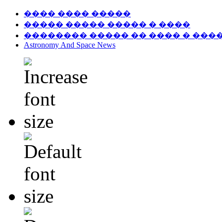
���� ���� �����
����� ����� ����� � ����
�������� ����� �� ���� � ���
Astronomy And Space News