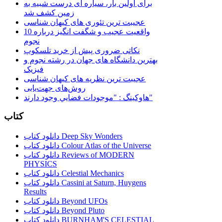
برای اولین بار، سیاره ای درست شبیه به
زمین کشف شد
عجیبت ترین تئوری های کیهان شناسی
10 واقعیت عجیب و شگفت انگیز درباره
نجوم
نکاتی ضروری پیش از خرید تلسکوپ
بهترین دانشگاه های جهان در رشته نجوم و
فیزیک
عجیبت ترین نظریه های کیهان شناسی
روش‌های جهت‌یابی
هاوكينگ : "موجودات فضايي وجود دارند"
کتاب
دانلود کتاب Deep Sky Wonders
دانلود کتاب Colour Atlas of the Universe
دانلود کتاب Reviews of MODERN
PHYSICS
دانلود کتاب Celestial Mechanics
دانلود کتاب Cassini at Saturn, Huygens
Results
دانلود کتاب Beyond UFOs
دانلود کتاب Beyond Pluto
دانلود کتاب BURNHAM'S CELESTIAL