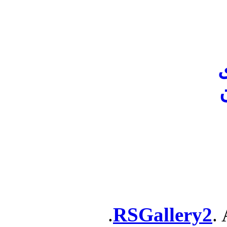
ن
RSGallery2
. 