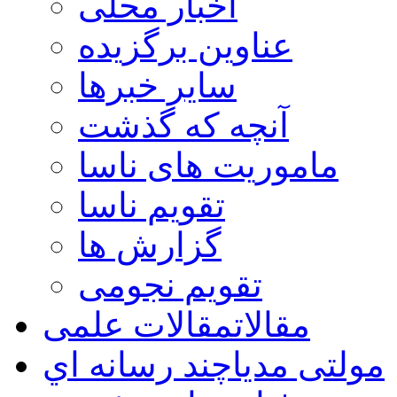
اخبار محلی
عناوین برگزیده
سایر خبرها
آنچه که گذشت
ماموریت های ناسا
تقویم ناسا
گزارش ها
تقویم نجومی
مقالات
مقالات علمی
مولتی مدیا
چند رسانه اي