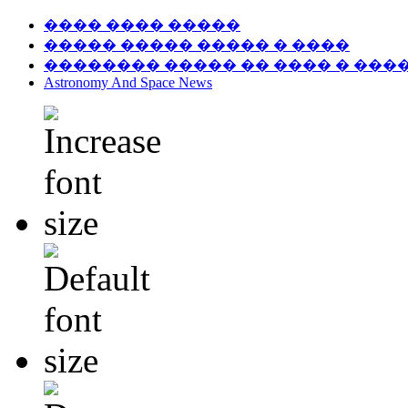
���� ���� �����
����� ����� ����� � ����
�������� ����� �� ���� � ���
Astronomy And Space News