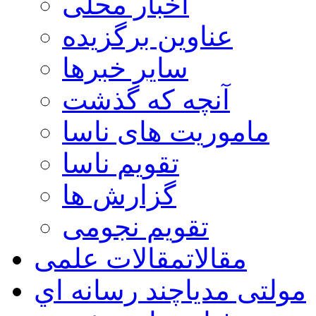
اخبار محلی
عناوین برگزیده
سایر خبرها
آنچه که گذشت
ماموریت های ناسا
تقویم ناسا
گزارش ها
تقویم نجومی
مقالات
مقالات علمی
مولتی مدیا
چند رسانه اي