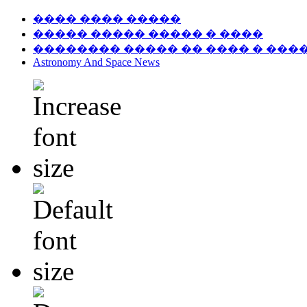
���� ���� �����
����� ����� ����� � ����
�������� ����� �� ���� � ���
Astronomy And Space News