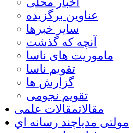
اخبار محلی
عناوین برگزیده
سایر خبرها
آنچه که گذشت
ماموریت های ناسا
تقویم ناسا
گزارش ها
تقویم نجومی
مقالات
مقالات علمی
مولتی مدیا
چند رسانه اي