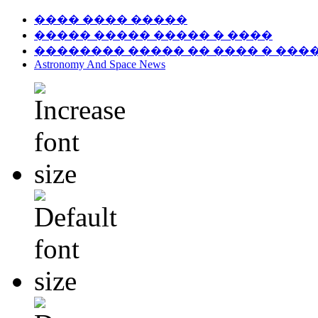
���� ���� �����
����� ����� ����� � ����
�������� ����� �� ���� � ���
Astronomy And Space News