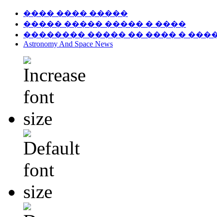
���� ���� �����
����� ����� ����� � ����
�������� ����� �� ���� � ���
Astronomy And Space News