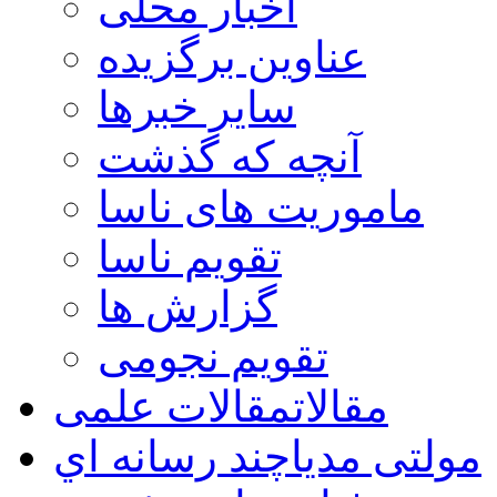
اخبار محلی
عناوین برگزیده
سایر خبرها
آنچه که گذشت
ماموریت های ناسا
تقویم ناسا
گزارش ها
تقویم نجومی
مقالات
مقالات علمی
مولتی مدیا
چند رسانه اي