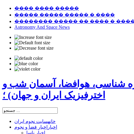
���� ���� �����
����� ����� ����� � ����
�������� ����� �� ���� � ���
Astronomy And Space News
ره شناسی، هوافضا، آسمان شب و
اخترفیزیک ایران و جهان) ؛
خانه
سایت نجوم ایران
اخبار
اخبار فضا و نجوم
اخبار ناسا