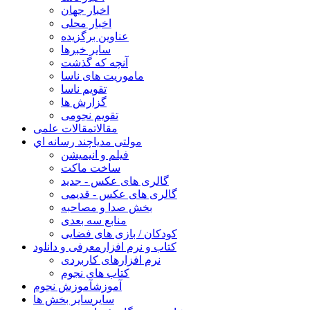
اخبار جهان
اخبار محلی
عناوین برگزیده
سایر خبرها
آنچه که گذشت
ماموریت های ناسا
تقویم ناسا
گزارش ها
تقویم نجومی
مقالات
مقالات علمی
مولتی مدیا
چند رسانه اي
فیلم و انیمیشن
ساخت ماکت
گالری های عکس - جدید
گالری های عکس - قدیمی
بخش صدا و مصاحبه
منابع سه بعدی
کودکان / بازی های فضایی
کتاب و نرم افزار
معرفی و دانلود
نرم افزارهای کاربردی
کتاب های نجوم
آموزش
آموزش نجوم
سایر
سایر بخش ها