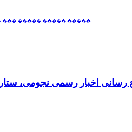
� ��� ����� ����� �����
اع رسانی اخبار رسمی نجومی، ستا