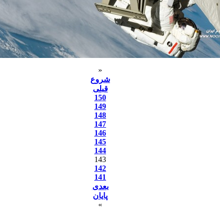
«
شروع
قبلی
150
149
148
147
146
145
144
143
142
141
بعدی
پایان
»