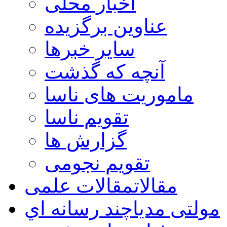
اخبار محلی
عناوین برگزیده
سایر خبرها
آنچه که گذشت
ماموریت های ناسا
تقویم ناسا
گزارش ها
تقویم نجومی
مقالات
مقالات علمی
مولتی مدیا
چند رسانه اي