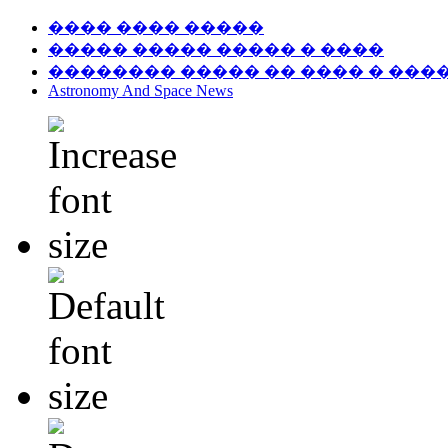
���� ���� �����
����� ����� ����� � ����
�������� ����� �� ���� � ���
Astronomy And Space News