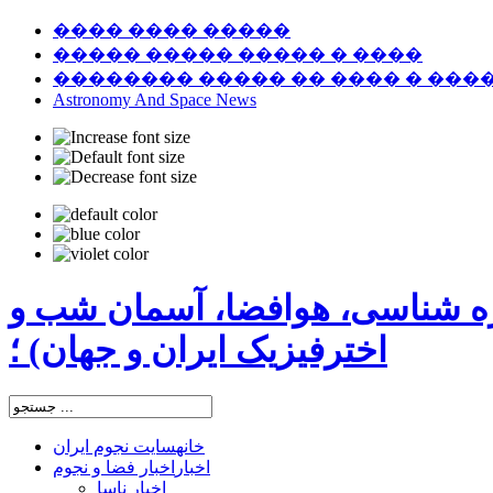
���� ���� �����
����� ����� ����� � ����
�������� ����� �� ���� � ���
Astronomy And Space News
ره شناسی، هوافضا، آسمان شب و
اخترفیزیک ایران و جهان) ؛
خانه
سایت نجوم ایران
اخبار
اخبار فضا و نجوم
اخبار ناسا