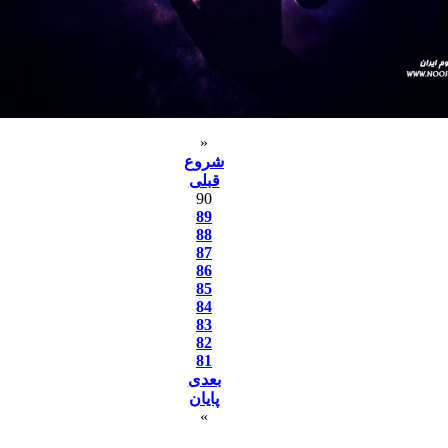
«
شروع
قبلی
90
89
88
87
86
85
84
83
82
81
بعدی
پایان
»