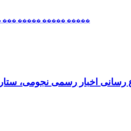
� ��� ����� ����� �����
اع رسانی اخبار رسمی نجومی، ستا