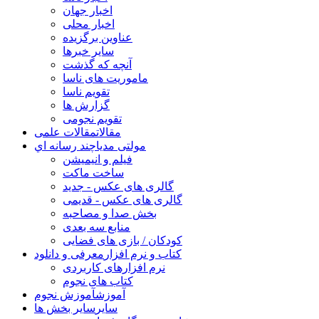
اخبار جهان
اخبار محلی
عناوین برگزیده
سایر خبرها
آنچه که گذشت
ماموریت های ناسا
تقویم ناسا
گزارش ها
تقویم نجومی
مقالات
مقالات علمی
مولتی مدیا
چند رسانه اي
فیلم و انیمیشن
ساخت ماکت
گالری های عکس - جدید
گالری های عکس - قدیمی
بخش صدا و مصاحبه
منابع سه بعدی
کودکان / بازی های فضایی
کتاب و نرم افزار
معرفی و دانلود
نرم افزارهای کاربردی
کتاب های نجوم
آموزش
آموزش نجوم
سایر
سایر بخش ها