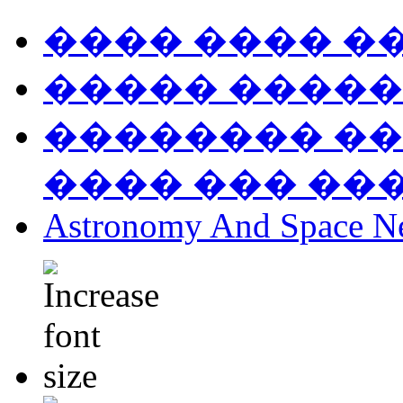
���� ���� �
����� �����
�������� ��
���� ��� ��
Astronomy And Space N