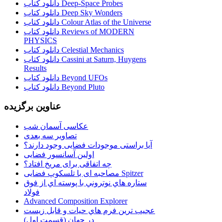
دانلود کتاب Deep-Space Probes
دانلود کتاب Deep Sky Wonders
دانلود کتاب Colour Atlas of the Universe
دانلود کتاب Reviews of MODERN
PHYSICS
دانلود کتاب Celestial Mechanics
دانلود کتاب Cassini at Saturn, Huygens
Results
دانلود کتاب Beyond UFOs
دانلود کتاب Beyond Pluto
عناوین برگزیده
عکاسی آسمان شب
تصاویر سه بعدی
آیا براستی موجودات فضایی وجود دارند؟
اولین آسانسور فضایی
چه اتفاقی برای مریخ افتاد؟
مصاحبه ای با تلسکوپ فضایی Spitzer
ستاره هاي نوتروني با پوسته اي از فوق
فولاد
Advanced Composition Explorer
عجیب ترین فرم هاي حيات و قابل زيست
در جهان (قسمت اول)