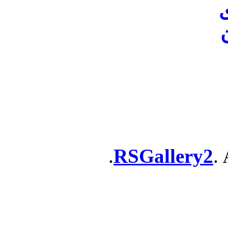
ن
RSGallery2
. 