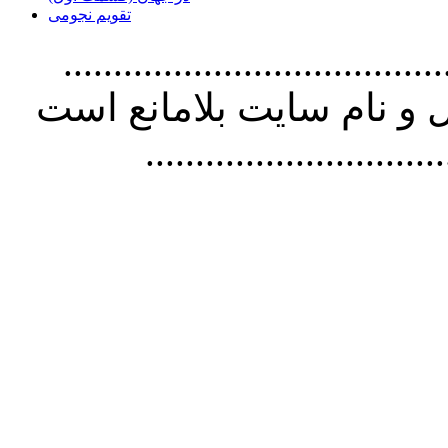
تقویم نجومی
................................. استفاده از
و نام سايت بلامانع است
..............................