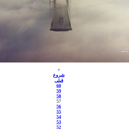
«
شروع
قبلی
60
59
58
57
56
55
54
53
52