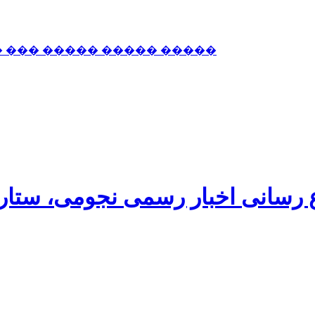
� ��� ����� ����� �����
اع رسانی اخبار رسمی نجومی، ستا