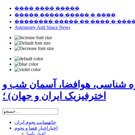
���� ���� �����
����� ����� ����� � ����
�������� ����� �� ���� � ���
Astronomy And Space News
ره شناسی، هوافضا، آسمان شب و
اخترفیزیک ایران و جهان) ؛
خانه
سایت نجوم ایران
اخبار
اخبار فضا و نجوم
اخبار ناسا