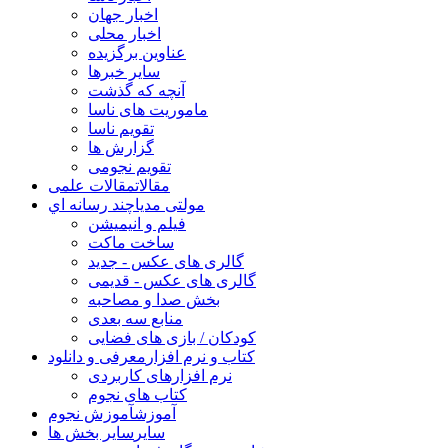
اخبار جهان
اخبار محلی
عناوین برگزیده
سایر خبرها
آنچه که گذشت
ماموریت های ناسا
تقویم ناسا
گزارش ها
تقویم نجومی
مقالات
مقالات علمی
مولتی مدیا
چند رسانه اي
فیلم و انیمیشن
ساخت ماکت
گالری های عکس - جدید
گالری های عکس - قدیمی
بخش صدا و مصاحبه
منابع سه بعدی
کودکان / بازی های فضایی
کتاب و نرم افزار
معرفی و دانلود
نرم افزارهای کاربردی
کتاب های نجوم
آموزش
آموزش نجوم
سایر
سایر بخش ها