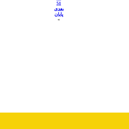
51
بعدی
پایان
»