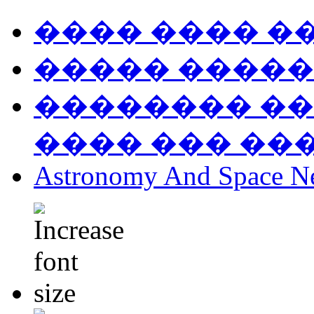
���� ���� �
����� �����
�������� ��
���� ��� ��
Astronomy And Space N