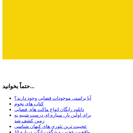
حتماً بخوانید...
آیا براستی موجودات فضایی وجود دارند؟
کتاب های نجوم
دانلود رایگان انواع ماکت های فضایی
برای اولین بار، سیاره ای درست شبیه به
زمین کشف شد
عجیبت ترین تئوری های کیهان شناسی
10 واقعیت عجیب و شگفت انگیز درباره