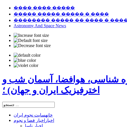
���� ���� �����
����� ����� ����� � ����
�������� ����� �� ���� � ���
Astronomy And Space News
ره شناسی، هوافضا، آسمان شب و
اخترفیزیک ایران و جهان) ؛
خانه
سایت نجوم ایران
اخبار
اخبار فضا و نجوم
اخبار ناسا