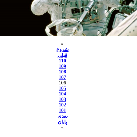
«
شروع
قبلی
110
109
108
107
106
105
104
103
102
101
بعدی
پایان
»