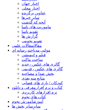
اخبار جهان
اخبار محلی
عناوین برگزیده
سایر خبرها
آنچه که گذشت
ماموریت های ناسا
تقویم ناسا
گزارش ها
تقویم نجومی
مقالات
مقالات علمی
مولتی مدیا
چند رسانه اي
فیلم و انیمیشن
ساخت ماکت
گالری های عکس - جدید
گالری های عکس - قدیمی
بخش صدا و مصاحبه
منابع سه بعدی
کودکان / بازی های فضایی
کتاب و نرم افزار
معرفی و دانلود
نرم افزارهای کاربردی
کتاب های نجوم
آموزش
آموزش نجوم
سایر
سایر بخش ها