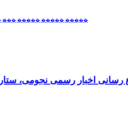
� ��� ����� ����� �����
اع رسانی اخبار رسمی نجومی، ستا