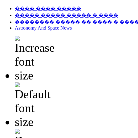
���� ���� �����
����� ����� ����� � ����
�������� ����� �� ���� � ���
Astronomy And Space News