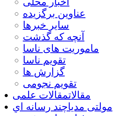
اخبار محلی
عناوین برگزیده
سایر خبرها
آنچه که گذشت
ماموریت های ناسا
تقویم ناسا
گزارش ها
تقویم نجومی
مقالات
مقالات علمی
مولتی مدیا
چند رسانه اي