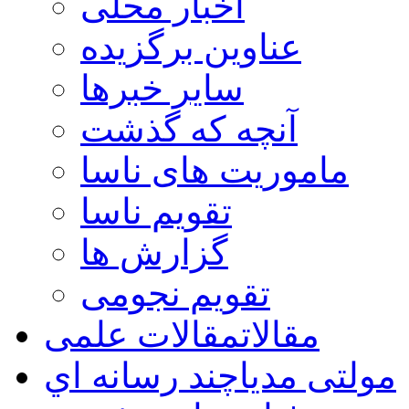
اخبار محلی
عناوین برگزیده
سایر خبرها
آنچه که گذشت
ماموریت های ناسا
تقویم ناسا
گزارش ها
تقویم نجومی
مقالات
مقالات علمی
مولتی مدیا
چند رسانه اي