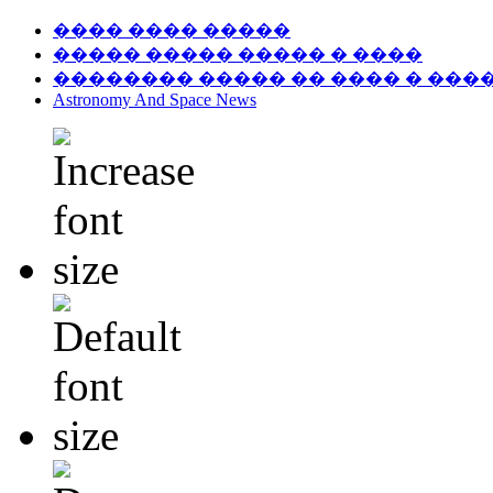
���� ���� �����
����� ����� ����� � ����
�������� ����� �� ���� � ���
Astronomy And Space News