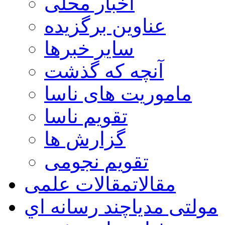
اخبار محلی
عناوین برگزیده
سایر خبرها
آنچه که گذشت
ماموریت های ناسا
تقویم ناسا
گزارش ها
تقویم نجومی
مقالات
مقالات علمی
مولتی مدیا
چند رسانه اي