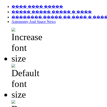
���� ���� �����
����� ����� ����� � ����
�������� ����� �� ���� � ���
Astronomy And Space News