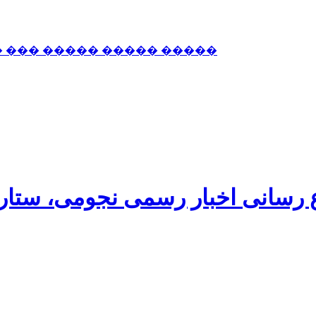
� ��� ����� ����� �����
اع رسانی اخبار رسمی نجومی، ستا