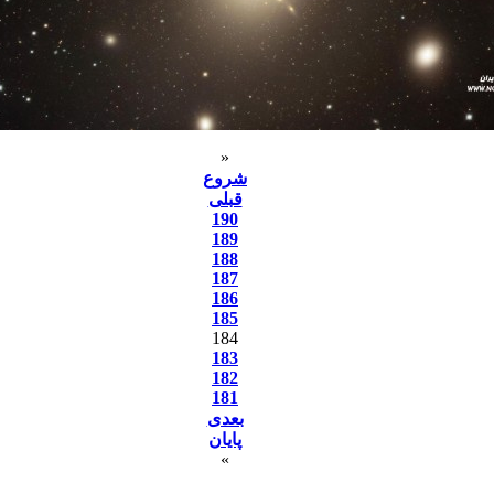
«
شروع
قبلی
190
189
188
187
186
185
184
183
182
181
بعدی
پایان
»