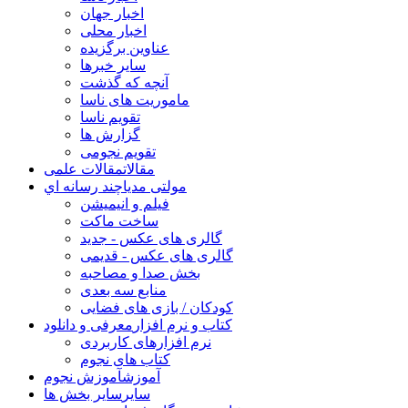
اخبار جهان
اخبار محلی
عناوین برگزیده
سایر خبرها
آنچه که گذشت
ماموریت های ناسا
تقویم ناسا
گزارش ها
تقویم نجومی
مقالات
مقالات علمی
مولتی مدیا
چند رسانه اي
فیلم و انیمیشن
ساخت ماکت
گالری های عکس - جدید
گالری های عکس - قدیمی
بخش صدا و مصاحبه
منابع سه بعدی
کودکان / بازی های فضایی
کتاب و نرم افزار
معرفی و دانلود
نرم افزارهای کاربردی
کتاب های نجوم
آموزش
آموزش نجوم
سایر
سایر بخش ها