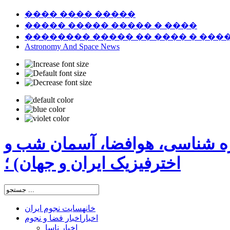
���� ���� �����
����� ����� ����� � ����
�������� ����� �� ���� � ���
Astronomy And Space News
ره شناسی، هوافضا، آسمان شب و
اخترفیزیک ایران و جهان) ؛
خانه
سایت نجوم ایران
اخبار
اخبار فضا و نجوم
اخبار ناسا